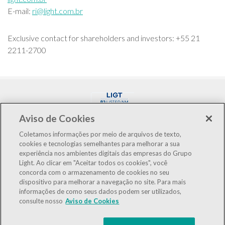
E-mail:
ri@light.com.br
Exclusive contact for shareholders and investors: +55 21
2211-2700
Aviso de Cookies
Coletamos informações por meio de arquivos de texto,
cookies e tecnologias semelhantes para melhorar a sua
experiência nos ambientes digitais das empresas do Grupo
LIGT3
R$3.12
+0.65%
Light. Ao clicar em "Aceitar todos os cookies", você
concorda com o armazenamento de cookies no seu
IBOV
172,513
-1.73%
dispositivo para melhorar a navegação no site. Para mais
informações de como seus dados podem ser utilizados,
IEE
125,340
-1.68%
consulte nosso
Aviso de Cookies
LGSXY
R$1.25
+144.00%