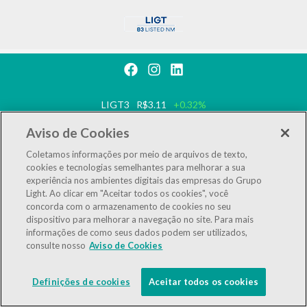
LIGT3
R$3.11
+0.32%
IBOV
172,447
-1.77%
Aviso de Cookies
Coletamos informações por meio de arquivos de texto,
IEE
125,308
-1.71%
cookies e tecnologias semelhantes para melhorar a sua
experiência nos ambientes digitais das empresas do Grupo
LGSXY
R$0.00
0,00%
Light. Ao clicar em "Aceitar todos os cookies", você
concorda com o armazenamento de cookies no seu
Powered by
MZ
dispositivo para melhorar a navegação no site. Para mais
informações de como seus dados podem ser utilizados,
consulte nosso
Aviso de Cookies
Definições de cookies
Aceitar todos os cookies