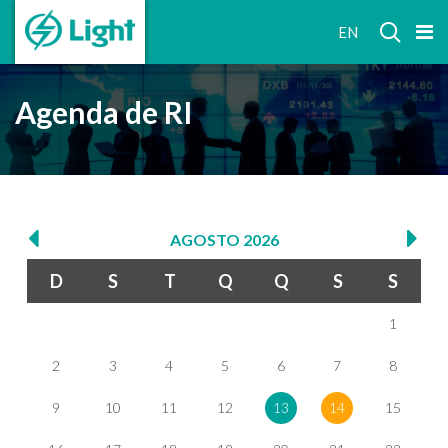
RELAÇÕES
EN
COM
INVESTIDORES
Agenda de RI
AGOSTO
2026
D
S
T
Q
Q
S
S
1
2
3
4
5
6
7
8
9
10
11
12
13
14
15