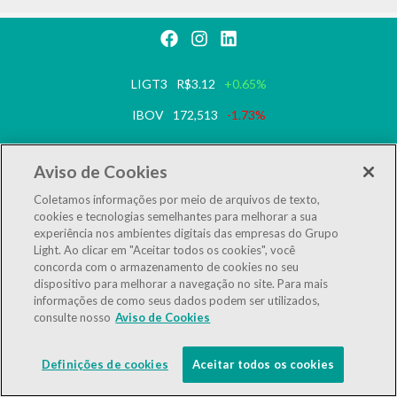
LIGT3
R$3.12
+0.65%
IBOV
172,513
-1.73%
IEE
125,340
-1.68%
Aviso de Cookies
LGSXY
R$0.00
0,00%
Coletamos informações por meio de arquivos de texto,
cookies e tecnologias semelhantes para melhorar a sua
Powered by
MZ
experiência nos ambientes digitais das empresas do Grupo
Light. Ao clicar em "Aceitar todos os cookies", você
concorda com o armazenamento de cookies no seu
dispositivo para melhorar a navegação no site. Para mais
informações de como seus dados podem ser utilizados,
consulte nosso
Aviso de Cookies
Definições de cookies
Aceitar todos os cookies