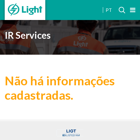
INVESTOR
PT
RELATIONS
IR Services
Não há informações
cadastradas.