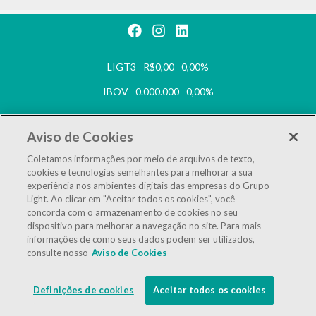
LIGT3
R$0,00
0,00%
IBOV
0.000.000
0,00%
IEE
0.000.000
0,00%
Aviso de Cookies
LGSXY
0.000.000
0,00%
Coletamos informações por meio de arquivos de texto,
cookies e tecnologias semelhantes para melhorar a sua
Powered by
MZ
experiência nos ambientes digitais das empresas do Grupo
Light. Ao clicar em "Aceitar todos os cookies", você
concorda com o armazenamento de cookies no seu
dispositivo para melhorar a navegação no site. Para mais
informações de como seus dados podem ser utilizados,
consulte nosso
Aviso de Cookies
Definições de cookies
Aceitar todos os cookies