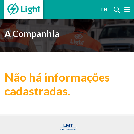
RELAÇÕES
EN
COM
INVESTIDORES
A Companhia
Não há informações
cadastradas.