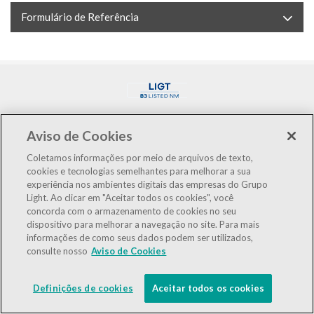
Formulário de Referência
Aviso de Cookies
Coletamos informações por meio de arquivos de texto,
cookies e tecnologias semelhantes para melhorar a sua
LIGT3
R$3,10
0,00%
experiência nos ambientes digitais das empresas do Grupo
IBOV
175.546
-1,23%
Light. Ao clicar em "Aceitar todos os cookies", você
concorda com o armazenamento de cookies no seu
dispositivo para melhorar a navegação no site. Para mais
IEE
127.483
-0,99%
informações de como seus dados podem ser utilizados,
consulte nosso
Aviso de Cookies
LGSXY
R$0,00
0,00%
Powered by
MZ
Definições de cookies
Aceitar todos os cookies