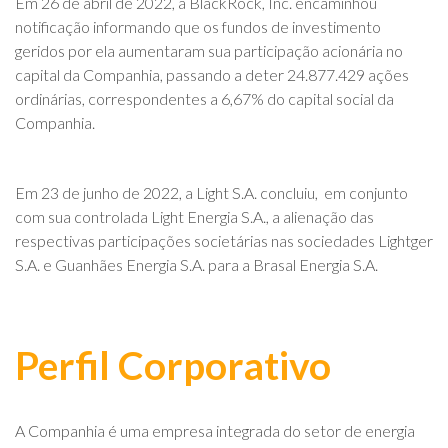
Em 26 de abril de 2022, a BlackRock, Inc. encaminhou
Em
notificação informando que os fundos de investimento
pú
geridos por ela aumentaram sua participação acionária no
or
capital da Companhia, passando a deter 24.877.429 ações
68
ordinárias, correspondentes a 6,67% do capital social da
(“
Companhia.
da
20
Em 23 de junho de 2022, a Light S.A. concluiu, em conjunto
com sua controlada Light Energia S.A., a alienação das
E
respectivas participações societárias nas sociedades Lightger
S.
S.A. e Guanhães Energia S.A. para a Brasal Energia S.A.
in
ac
aç
da
Perfil Corporativo
Em
A Companhia é uma empresa integrada do setor de energia
co