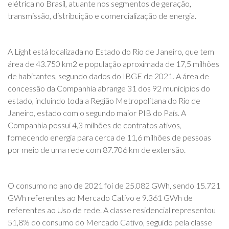
elétrica no Brasil, atuante nos segmentos de geração,
ve
transmissão, distribuição e comercialização de energia.
pa
op
pr
A Light está localizada no Estado do Rio de Janeiro, que tem
área de 43.750 km2 e população aproximada de 17,5 milhões
de habitantes, segundo dados do IBGE de 2021. A área de
D
concessão da Companhia abrange 31 dos 92 municípios do
a 
estado, incluindo toda a Região Metropolitana do Rio de
co
Janeiro, estado com o segundo maior PIB do País. A
Li
Companhia possui 4,3 milhões de contratos ativos,
c
fornecendo energia para cerca de 11,6 milhões de pessoas
tr
por meio de uma rede com 87.706 km de extensão.
O consumo no ano de 2021 foi de 25.082 GWh, sendo 15.721
GWh referentes ao Mercado Cativo e 9.361 GWh de
referentes ao Uso de rede. A classe residencial representou
51,8% do consumo do Mercado Cativo, seguido pela classe