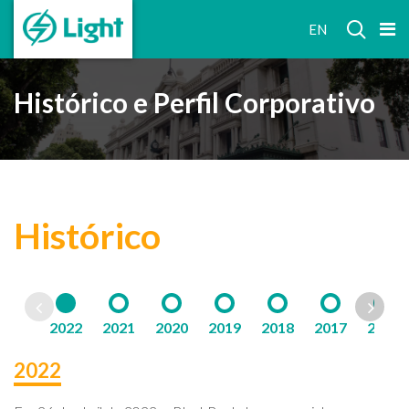
RELAÇÕES
EN
COM
INVESTIDORES
Histórico e Perfil Corporativo
Histórico
2022
2021
2020
2019
2018
2017
2016
2022
2