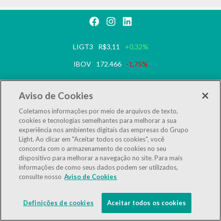
LIGT3
R$3,11
+0,32%
IBOV
172.466
-1,75%
IEE
125.299
-1,71%
Aviso de Cookies
LGSXY
R$0,00
0,00%
Coletamos informações por meio de arquivos de texto,
cookies e tecnologias semelhantes para melhorar a sua
Powered by
MZ
experiência nos ambientes digitais das empresas do Grupo
Light. Ao clicar em "Aceitar todos os cookies", você
concorda com o armazenamento de cookies no seu
dispositivo para melhorar a navegação no site. Para mais
informações de como seus dados podem ser utilizados,
consulte nosso
Aviso de Cookies
Definições de cookies
Aceitar todos os cookies