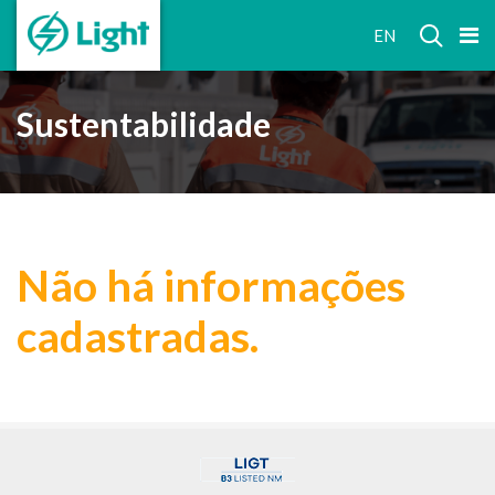
RELAÇÕES
EN
COM
INVESTIDORES
Sustentabilidade
Não há informações
cadastradas.