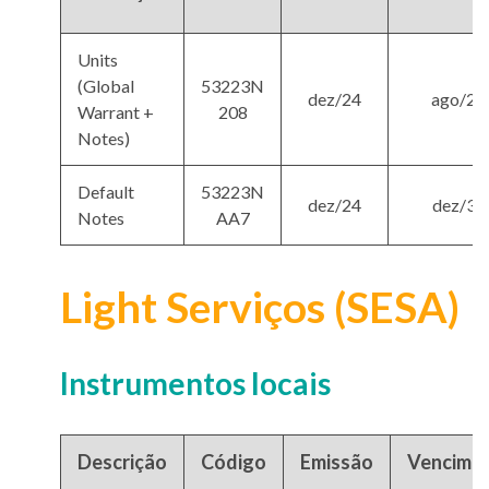
Units
(Global
53223N
dez/24
ago/27
Warrant +
208
Notes)
Default
53223N
dez/24
dez/39
Notes
AA7
Light Serviços (SESA)
Instrumentos locais
Descrição
Código
Emissão
Vencime