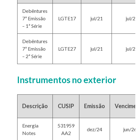
Debêntures
7ª Emissão
LGTE17
jul/21
jul/28
– 1ª Série
Debêntures
7ª Emissão
LGTE27
jul/21
jul/28
– 2ª Série
Instrumentos no exterior
Descrição
CUSIP
Emissão
Vencimen
Energia
531959
dez/24
jun/26
Notes
AA2