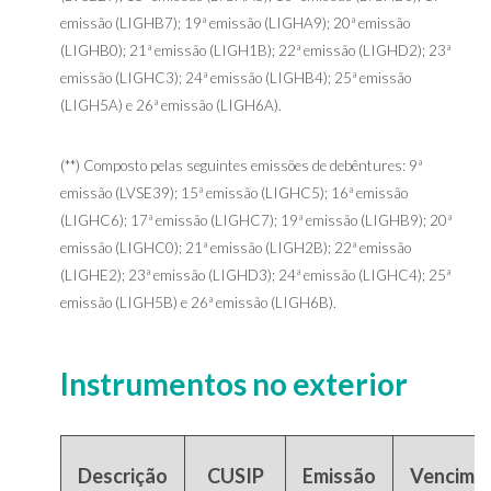
emissão (LIGHB7); 19ª emissão (LIGHA9); 20ª emissão
(LIGHB0); 21ª emissão (LIGH1B); 22ª emissão (LIGHD2); 23ª
emissão (LIGHC3); 24ª emissão (LIGHB4); 25ª emissão
(LIGH5A) e 26ª emissão (LIGH6A).
(**) Composto pelas seguintes emissões de debêntures: 9ª
emissão (LVSE39); 15ª emissão (LIGHC5); 16ª emissão
(LIGHC6); 17ª emissão (LIGHC7); 19ª emissão (LIGHB9); 20ª
emissão (LIGHC0); 21ª emissão (LIGH2B); 22ª emissão
(LIGHE2); 23ª emissão (LIGHD3); 24ª emissão (LIGHC4); 25ª
emissão (LIGH5B) e 26ª emissão (LIGH6B).
Instrumentos no exterior
Descrição
CUSIP
Emissão
Vencime