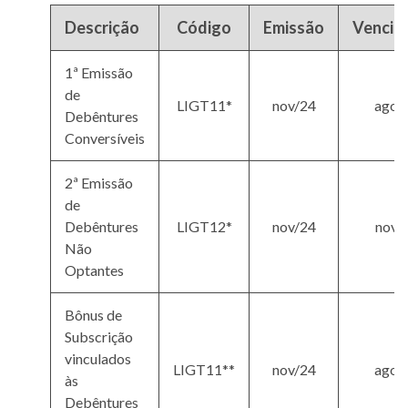
Descrição
Código
Emissão
Vencim
1ª Emissão
de
LIGT11*
nov/24
ago/
Debêntures
Conversíveis
2ª Emissão
de
Debêntures
LIGT12*
nov/24
nov/
Não
Optantes
Bônus de
Subscrição
vinculados
LIGT11**
nov/24
ago/
às
Debêntures