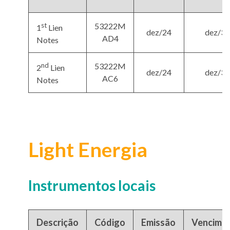
st
53222M
1
Lien
dez/24
dez/32
AD4
Notes
nd
53222M
2
Lien
dez/24
dez/37
AC6
Notes
Light Energia
Instrumentos locais
Descrição
Código
Emissão
Vencime