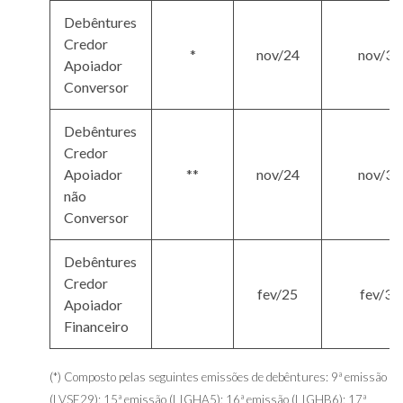
Debêntures
Credor
*
nov/24
nov/32
Apoiador
Conversor
Debêntures
Credor
Apoiador
**
nov/24
nov/37
não
Conversor
Debêntures
Credor
fev/25
fev/35
Apoiador
Financeiro
(*) Composto pelas seguintes emissões de debêntures: 9ª emissão
(LVSE29); 15ª emissão (LIGHA5); 16ª emissão (LIGHB6); 17ª