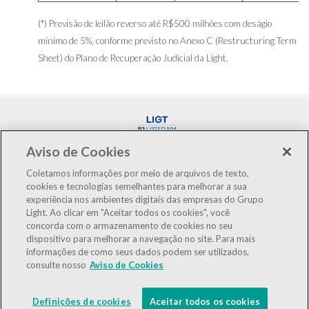
(*) Previsão de leilão reverso até R$500 milhões com deságio
mínimo de 5%, conforme previsto no Anexo C (Restructuring Term
Sheet) do Plano de Recuperação Judicial da Light.
Aviso de Cookies
Coletamos informações por meio de arquivos de texto,
cookies e tecnologias semelhantes para melhorar a sua
experiência nos ambientes digitais das empresas do Grupo
LIGT3
R$3,05
-1,61%
Light. Ao clicar em "Aceitar todos os cookies", você
concorda com o armazenamento de cookies no seu
IBOV
176.233
-0,84%
dispositivo para melhorar a navegação no site. Para mais
informações de como seus dados podem ser utilizados,
IEE
127.635
-0,87%
consulte nosso
Aviso de Cookies
LGSXY
R$0,00
0,00%
Definições de cookies
Aceitar todos os cookies