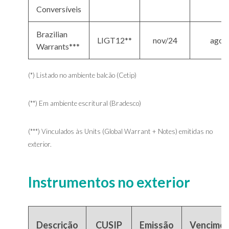
Conversíveis
Brazilian
LIGT12**
nov/24
ago/
Warrants***
(*) Listado no ambiente balcão (Cetip)
(**) Em ambiente escritural (Bradesco)
(***) Vinculados às Units (Global Warrant + Notes) emitidas no
exterior.
Instrumentos no exterior
Descrição
CUSIP
Emissão
Vencime