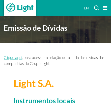
RELAÇÕES
EN
COM
INVESTIDORES
Emissão de Dívidas
Clique aqui
, para acessar a relação detalhada das dívidas das
companhias do Grupo Light
Light S.A.
Instrumentos locais