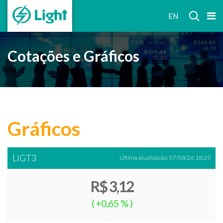
RELAÇÕES
EN
COM
INVESTIDORES
Cotações e Gráficos
Gráficos
LIGT3
Última atualização:
07/08/26 18:25
R$ 3,12
(
+0,65 %
)