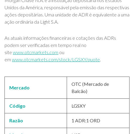
Morgan Chase N.A. é a instituição depositária nos Estados
Unidos da América, responsável pela emissão das respectivas
ações depositárias. Uma unidade de ADR é equivalente a uma
ação ordinária da Light S.A.
As atuais informações financeiras e cotações das ADRs
podem ser verificadas em tempo real no
site
www.otcmarkets.com
ou
em
www.otcmarkets.com/stock/LGSXY/quote
.
OTC (Mercado de
Mercado
Balcão)
Código
LGSXY
Razão
1 ADR:1 ORD