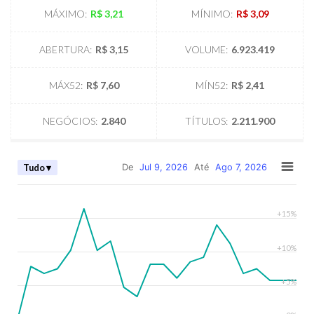
MÁXIMO:
R$ 3,21
MÍNIMO:
R$ 3,09
ABERTURA:
R$ 3,15
VOLUME:
6.923.419
MÁX52:
R$ 7,60
MÍN52:
R$ 2,41
NEGÓCIOS:
2.840
TÍTULOS:
2.211.900
Tudo ▾
De
Jul 9, 2026
Até
Ago 7, 2026
+15%
+10%
+5%