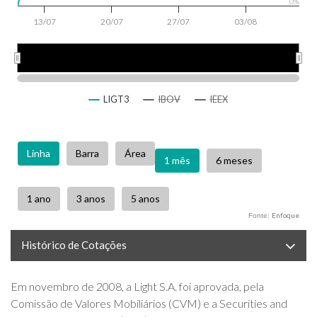
0%
13/07
20/07
27/07
03/08
20 de jul.
3 de ago.
20 de jul.
3 de ago.
LIGT3
IBOV
IEEX
Enfoque
Fonte:
Histórico de Cotações
Em novembro de 2008, a Light S.A. foi aprovada, pela
Comissão de Valores Mobiliários (CVM) e a Securities and