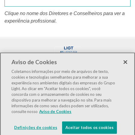
Clique no nome dos Diretores e Conselheiros para ver a
experiência profissional.
Aviso de Cookies
Coletamos informações por meio de arquivos de texto,
cookies e tecnologias semelhantes para melhorar a sua
experiência nos ambientes digitais das empresas do Grupo
LIGT3
R$3,10
-1,59%
Light. Ao clicar em "Aceitar todos os cookies", você
concorda com o armazenamento de cookies no seu
IBOV
177.726
-0,09%
dispositivo para melhorar a navegação no site. Para mais
informações de como seus dados podem ser utilizados,
IEE
128.760
-0,29%
consulte nosso
Aviso de Cookies
LGSXY
R$0,00
0,00%
Definições de cookies
Aceitar todos os cookies
Powered by
MZ