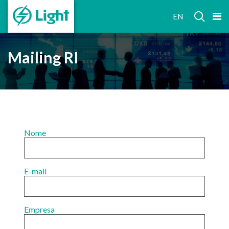
RELAÇÕES
EN
COM
INVESTIDORES
Mailing RI
Nome
E-mail
Empresa