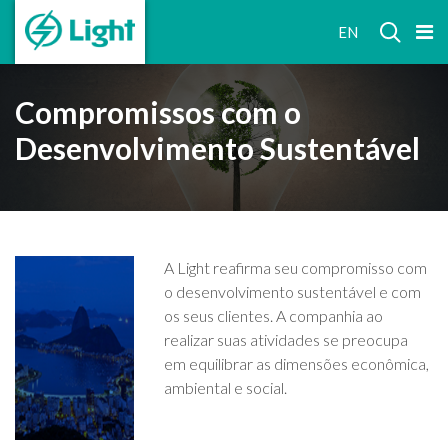
RELAÇÕES
EN
COM
INVESTIDORES
Compromissos com o
Desenvolvimento Sustentável
A Light reafirma seu compromisso com
o desenvolvimento sustentável e com
os seus clientes. A companhia ao
realizar suas atividades se preocupa
em equilibrar as dimensões econômica,
ambiental e social.