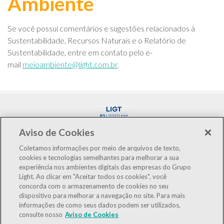
Ambiente
Se você possui comentários e sugestões relacionados à
Sustentabilidade, Recursos Naturais e o Relatório de
Sustentabilidade, entre em contato pelo e-
mail
meioambiente@light.com.br
.
Aviso de Cookies
Coletamos informações por meio de arquivos de texto,
cookies e tecnologias semelhantes para melhorar a sua
experiência nos ambientes digitais das empresas do Grupo
LIGT3
R$3,10
0,00%
Light. Ao clicar em "Aceitar todos os cookies", você
concorda com o armazenamento de cookies no seu
IBOV
175.546
-1,22%
dispositivo para melhorar a navegação no site. Para mais
informações de como seus dados podem ser utilizados,
IEE
127.483
-0,99%
consulte nosso
Aviso de Cookies