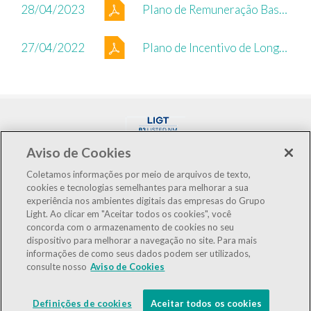
28/04/2023
Plano de Remuneração Baseado em Ações
27/04/2022
Plano de Incentivo de Longo Prazo Baseado em Ações
Aviso de Cookies
Coletamos informações por meio de arquivos de texto,
cookies e tecnologias semelhantes para melhorar a sua
experiência nos ambientes digitais das empresas do Grupo
LIGT3
R$3,10
0,00%
Light. Ao clicar em "Aceitar todos os cookies", você
concorda com o armazenamento de cookies no seu
IBOV
175.546
-1,23%
dispositivo para melhorar a navegação no site. Para mais
informações de como seus dados podem ser utilizados,
IEE
127.483
-0,99%
consulte nosso
Aviso de Cookies
LGSXY
R$0,00
0,00%
Definições de cookies
Aceitar todos os cookies