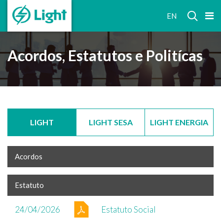
RELAÇÕES
EN
COM
INVESTIDORES
Acordos, Estatutos e Politícas
LIGHT
LIGHT SESA
LIGHT ENERGIA
Acordos
Estatuto
24/04/2026
Estatuto Social