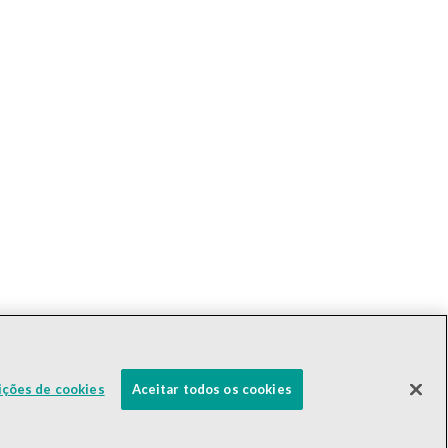
ições de cookies
Aceitar todos os cookies
GSXY
R$0,00
0,00%
Powered by
MZ