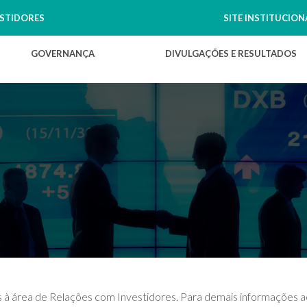
ESTIDORES
SITE INSTITUCION
GOVERNANÇA
DIVULGAÇÕES E RESULTADOS
das à área de Relações com Investidores. Para demais informações 