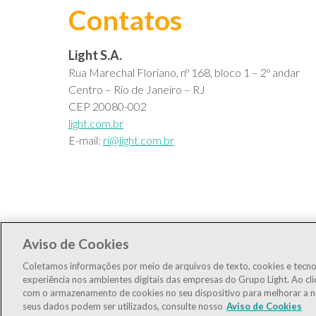
Contatos
Light S.A.
Rua Marechal Floriano, nº 168, bloco 1 – 2º andar
Centro – Rio de Janeiro – RJ
CEP 20080-002
light.com.br
E-mail:
ri@light.com.br
Aviso de Cookies
Coletamos informações por meio de arquivos de texto, cookies e tecno
experiência nos ambientes digitais das empresas do Grupo Light. Ao cli
com o armazenamento de cookies no seu dispositivo para melhorar a n
seus dados podem ser utilizados, consulte nosso
Aviso de Cookies
LIGT3
R$3,10
0,00%