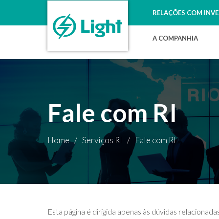
RELAÇÕES COM INV
A COMPANHIA
Fale com RI
Home
/
Serviços RI
/
Fale com RI
Esta página é dirigida apenas às dúvidas relaciona