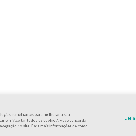
logias semelhantes para melhorar a sua
Defin
car em "Aceitar todos os cookies", você concorda
avegação no site. Para mais informações de como
IBOV
172.602
-1,68%
IEE
125.073
-1,89%
L