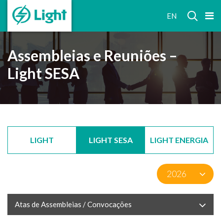
RELAÇÕES
EN
COM
INVESTIDORES
Assembleias e Reuniões –
Light SESA
LIGHT
LIGHT SESA
LIGHT ENERGIA
Atas de Assembleias / Convocações