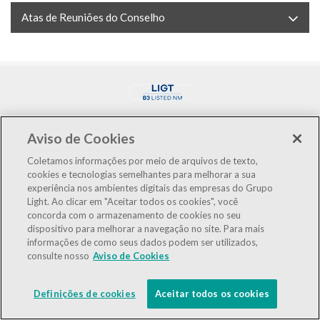
Atas de Reuniões do Conselho
Aviso de Cookies
Coletamos informações por meio de arquivos de texto,
cookies e tecnologias semelhantes para melhorar a sua
LIGT3
R$3,08
-0,65%
experiência nos ambientes digitais das empresas do Grupo
IBOV
176.452
-0,72%
Light. Ao clicar em "Aceitar todos os cookies", você
concorda com o armazenamento de cookies no seu
dispositivo para melhorar a navegação no site. Para mais
IEE
127.977
-0,61%
informações de como seus dados podem ser utilizados,
consulte nosso
Aviso de Cookies
LGSXY
R$0,00
0,00%
Powered by
MZ
Definições de cookies
Aceitar todos os cookies