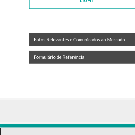
LIGHT
Fatos Relevantes e Comunicados ao Mercado
Formulário de Referência
LIGT3
R$0,00
0,00%