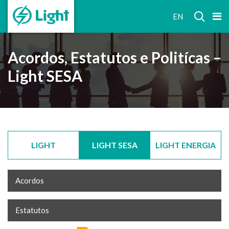
RELAÇÕES
EN
COM
INVESTIDORES
Acordos, Estatutos e Politícas –
Light SESA
LIGHT
LIGHT SESA
LIGHT ENERGIA
Acordos
Estatutos